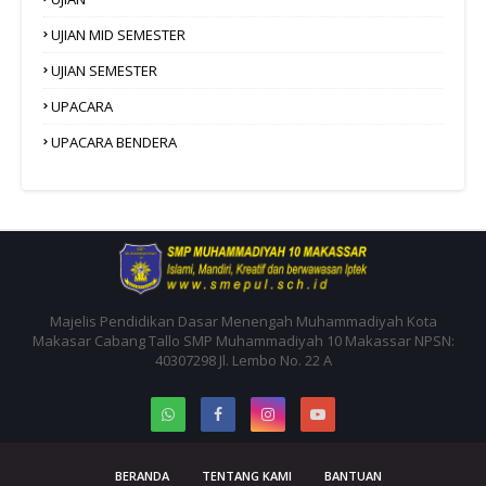
UJIAN MID SEMESTER
UJIAN SEMESTER
UPACARA
UPACARA BENDERA
Majelis Pendidikan Dasar Menengah Muhammadiyah Kota
Makasar Cabang Tallo SMP Muhammadiyah 10 Makassar NPSN:
40307298 Jl. Lembo No. 22 A
BERANDA
TENTANG KAMI
BANTUAN