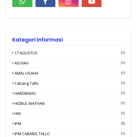
Kategori Informasi
17 AGUSTUS
(1)
AISYIAH
(1)
AMAL USAHA
(1)
Cabang Tallo
(1)
HARDIKNAS
(1)
HIZBUL WATHAN
(1)
HW
(1)
IPM
(3)
IPM CABANG TALLO
(1)